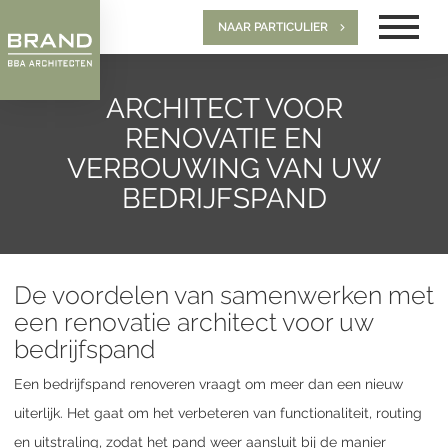
NAAR PARTICULIER
ARCHITECT VOOR
RENOVATIE EN
VERBOUWING VAN UW
BEDRIJFSPAND
De voordelen van samenwerken met
een renovatie architect voor uw
bedrijfspand
Een bedrijfspand renoveren vraagt om meer dan een nieuw
uiterlijk. Het gaat om het verbeteren van functionaliteit, routing
en uitstraling, zodat het pand weer aansluit bij de manier