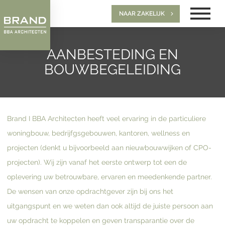
NAAR ZAKELIJK
AANBESTEDING EN
BOUWBEGELEIDING
Brand I BBA Architecten heeft veel ervaring in de particuliere
woningbouw, bedrijfgsgebouwen, kantoren, wellness en
projecten (denkt u bijvoorbeeld aan nieuwbouwwijken of CPO-
projecten). Wij zijn vanaf het eerste ontwerp tot een de
oplevering uw betrouwbare, ervaren en meedenkende partner.
De wensen van onze opdrachtgever zijn bij ons het
uitgangspunt en we weten dan ook altijd de juiste persoon aan
uw opdracht te koppelen en geven transparantie over de