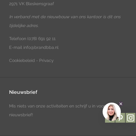
2971 VK Bleskensgraaf
In verband met de nieuwbouw van ons kantoor is dit ons
tijdelijke adres.
Telefoon
(078) 691 92 11
E-mail
info@brandbba.nl
Cookiebeleid
-
Privacy
Nieuwsbrief
Mis niets van onze activiteiten en schrijf u in voor onze
nieuwsbrief!