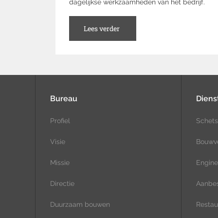
dagelijkse werkzaamheden van het bedrijf.
Lees verder
Bureau
Diens
Profiel
Schets
Visie
Bouwv
Missie
Engine
Directie
Aanbes
Duurzaam bouwen
Restaur