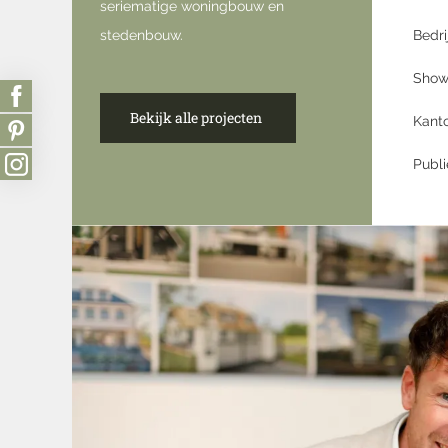
seriematige woningbouw en
stedenbouw.
Bedri
Show
Bekijk alle projecten
Kant
Publ