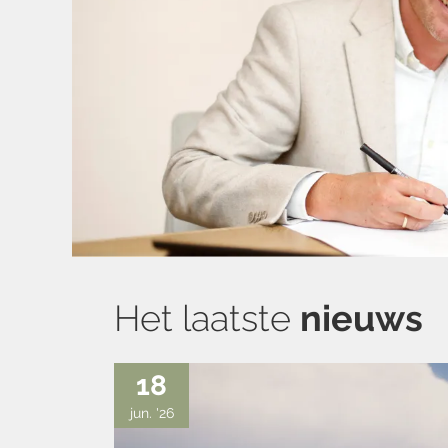
Het laatste
nieuws
18
jun. '26