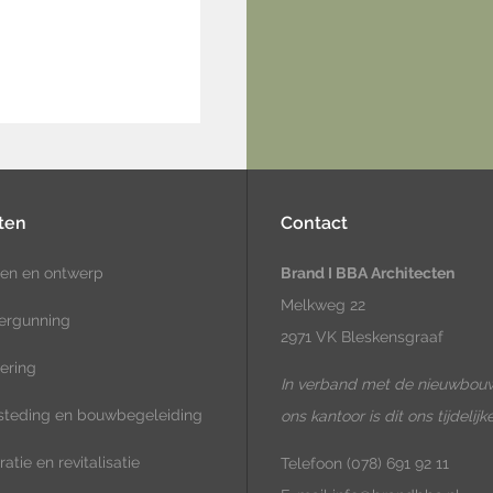
ten
Contact
en en ontwerp
Brand I BBA Architecten
Melkweg 22
ergunning
2971 VK Bleskensgraaf
ering
In verband met de nieuwbou
teding en bouwbegeleiding
ons kantoor is dit ons tijdelijk
atie en revitalisatie
Telefoon
(078) 691 92 11