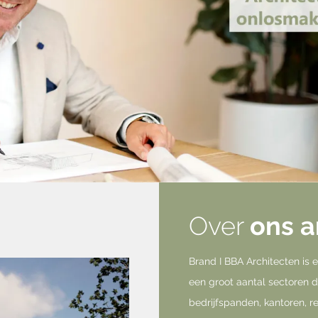
Over
ons a
Brand I BBA Architecten is 
een groot aantal sectoren do
bedrijfspanden, kantoren, r