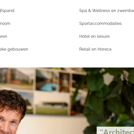
jfspand
Spa & Wellness en zwemb
room
Sportaccommodaties
oren
Hotel en leisure
ieke gebouwen
Retail en Horeca