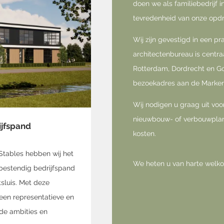
doen we als familiebedrijf i
tevredenheid van onze opd
Wij zijn gevestigd in een pr
architectenbureau is centra
Rotterdam, Dordrecht en G
bezoekadres aan de Marken
Wij nodigen u graag uit voor
nieuwbouw- of verbouwplann
jfspand
kosten.
tables hebben wij het
We heten u van harte welk
bestendig bedrijfspand
tsluis. Met deze
 een representatieve en
 de ambities en