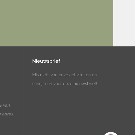
Nieuwsbrief
Mis niets van onze activiteiten en
schrijf u in voor onze nieuwsbrief!
w van
e adres.