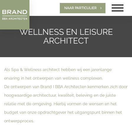
NAAR PARTICULIER
WELLNESS EN LEISURE
ARCHITECT
Als Spa & Wellness architect hebben wij een jarenlange
ervaring in het ontwerpen van wellness complexen.
De ontwerpen van Brand I BBA Architecten kenmerken zich door
hoogwaardige architectuur, kwaliteit, beleving en de juiste
relatie met de omgeving. Hierbij vormen de wensen en het
budget van onze opdrachtgever het uitgangspunt binnen het
ontwerpproces.