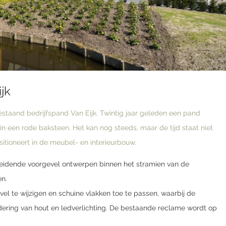
jk
bestaand bedrijfspand Van Eijk. Twintig jaar geleden een pand
in een rode baksteen. Het kan nog steeds, maar de tijd staat niet
ositioneert in de meubel- en interieurbouw.
eidende voorgevel ontwerpen binnen het stramien van de
en.
l te wijzigen en schuine vlakken toe te passen, waarbij de
dering van hout en ledverlichting. De bestaande reclame wordt op