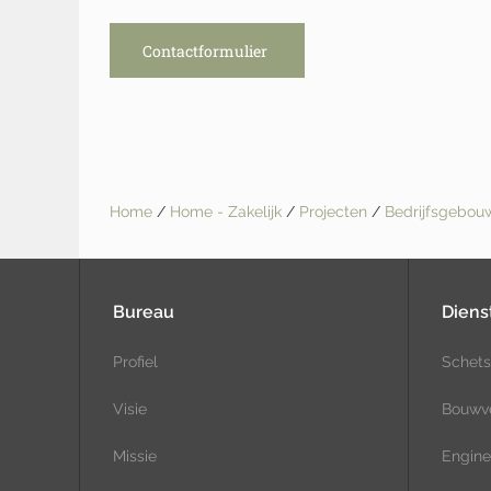
Contactformulier
Home
/
Home - Zakelijk
/
Projecten
/
Bedrijfsgebo
Bureau
Diens
Profiel
Schets
Visie
Bouwv
Missie
Engine