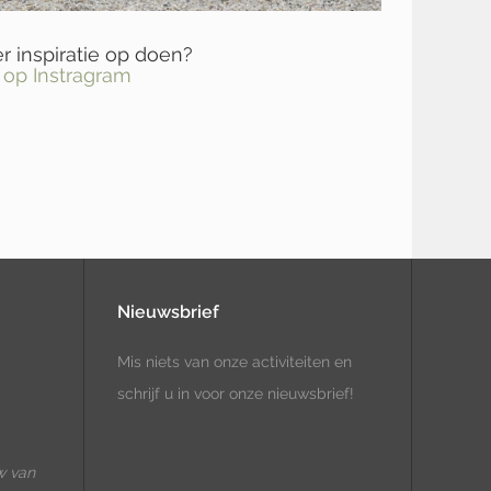
 inspiratie op doen?
 op Instragram
Nieuwsbrief
Mis niets van onze activiteiten en
schrijf u in voor onze nieuwsbrief!
w van