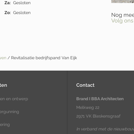
Za:
Gesloten
Zo:
Gesloten
Nog meer
Volg ons
uwen
/ Revitalisatie bedrijfspand Van Eijk
ten
Contact
en en ontwerp
Brand I BBA Architecten
Melkweg 22
ergunning
2971 VK Bleskensgraaf
ering
In verband met de nieuwbou