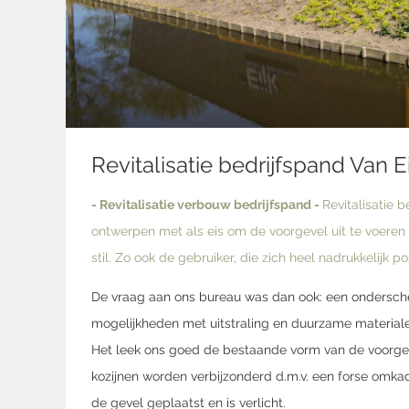
Revitalisatie bedrijfspand Van Ei
- Revitalisatie verbouw bedrijfspand -
Revitalisatie 
ontwerpen met als eis om de voorgevel uit te voeren 
stil. Zo ook de gebruiker, die zich heel nadrukkelijk p
De vraag aan ons bureau was dan ook: een ondersch
mogelijkheden met uitstraling en duurzame material
Het leek ons goed de bestaande vorm van de voorgeve
kozijnen worden verbijzonderd d.m.v. een forse omka
de gevel geplaatst en is verlicht.