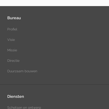
Bureau
Profiel
Visie
Missie
Directie
Duurzaam bouwen
Diensten
Schetsen en ontwerp