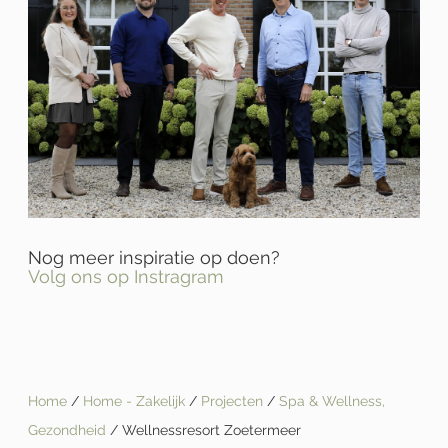
Nog meer inspiratie op doen?
Volg ons op Instragram
Home
/
Home - Zakelijk
/
Projecten
/
Spa & Wellness,
Gezondheid
/ Wellnessresort Zoetermeer