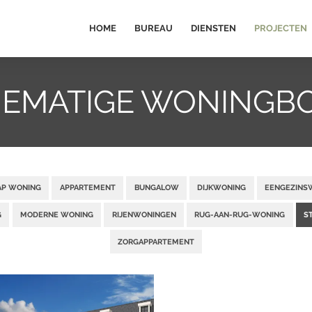
HOME
BUREAU
DIENSTEN
PROJECTEN
IEMATIGE WONING
KAP WONING
APPARTEMENT
BUNGALOW
DIJKWONING
EENGEZINS
G
MODERNE WONING
RIJENWONINGEN
RUG-AAN-RUG-WONING
S
ZORGAPPARTEMENT