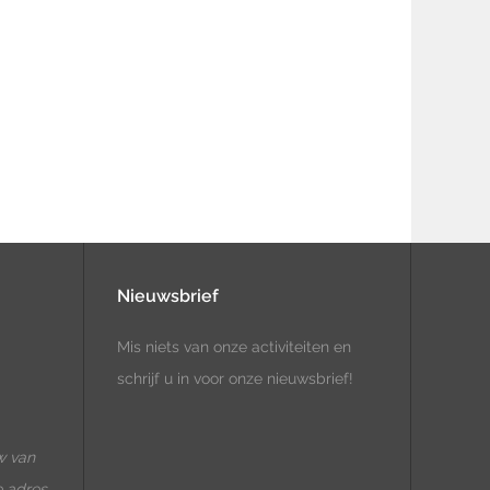
Nieuwsbrief
Mis niets van onze activiteiten en
schrijf u in voor onze nieuwsbrief!
w van
e adres.