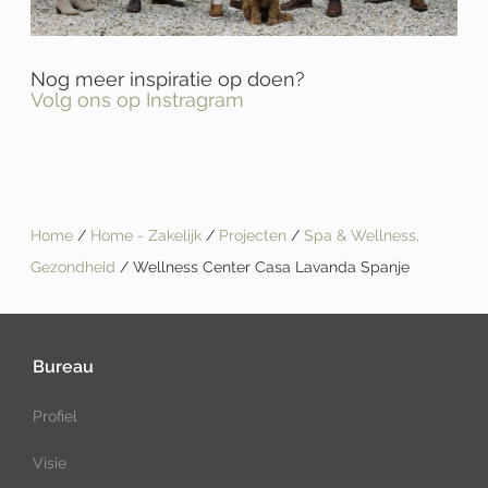
Nog meer inspiratie op doen?
Volg ons op Instragram
Home
/
Home - Zakelijk
/
Projecten
/
Spa & Wellness,
Gezondheid
/ Wellness Center Casa Lavanda Spanje
Bureau
Profiel
Visie