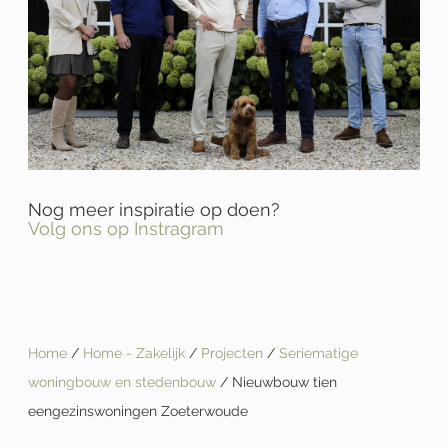
Nog meer inspiratie op doen?
Volg ons op Instragram
Home
/
Home - Zakelijk
/
Projecten
/
Seriematige
woningbouw en stedenbouw
/ Nieuwbouw tien
eengezinswoningen Zoeterwoude