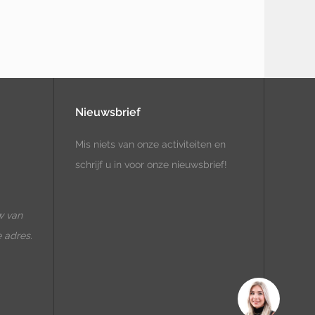
Nieuwsbrief
Mis niets van onze activiteiten en
schrijf u in voor onze nieuwsbrief!
w van
e adres.