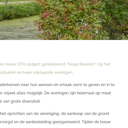
een nieuw CPO-project gerealiseerd: “Hoge Boe­zem”. Op het
jtjeshuizen en twee vrijstaande woningen.
n­derkomen naar hun wensen en smaak vorm te geven en in te
er vrijwel alles mogelijk. De woningen zijn helemaal op maat
e van grote diversiteit.
 het oprichten van de vereniging, de aankoop van de grond
verzorgd en de aanbesteding georganiseerd. Tijden de bouw