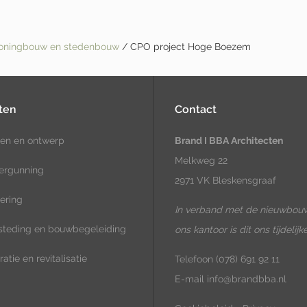
woningbouw en stedenbouw
/ CPO project Hoge Boezem
ten
Contact
en en ontwerp
Brand I BBA Architecten
Melkweg 22
ergunning
2971 VK Bleskensgraaf
ering
In verband met de nieuwbou
teding en bouwbegeleiding
ons kantoor is dit ons tijdelijk
atie en revitalisatie
Telefoon
(078) 691 92 11
E-mail
info@brandbba.nl