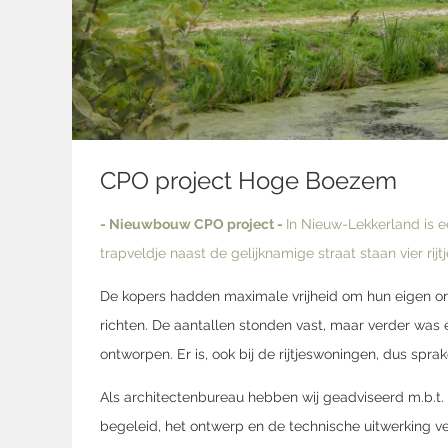
CPO project Hoge Boezem
- Nieuwbouw CPO project -
In Nieuw-Lek­kerland is 
trapveldje naast de gelij­knamige straat staan vier ri
De kopers hadden maximale vrijheid om hun eigen o
richten. De aantallen stonden vast, maar verder was 
ontworpen. Er is, ook bij de rijtjeswoningen, dus sprak
Als architectenbureau hebben wij geadviseerd m.b.t.
begeleid, het ontwerp en de technische uitwerking 