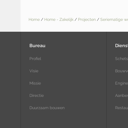
Home
/
Home - Zakelijk
/
Projecten
/
Seriematige 
Bureau
Diens
Profiel
Schets
Visie
Bouwv
Missie
Engine
Directie
Aanbes
Duurzaam bouwen
Restaur