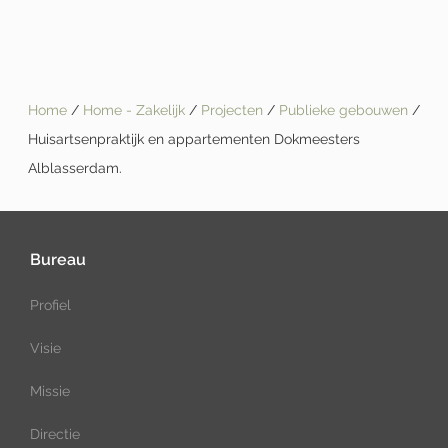
Home
/
Home - Zakelijk
/
Projecten
/
Publieke gebouwen
/
Huisartsenpraktijk en appartementen Dokmeesters
Alblasserdam.
Bureau
Profiel
Visie
Missie
Directie