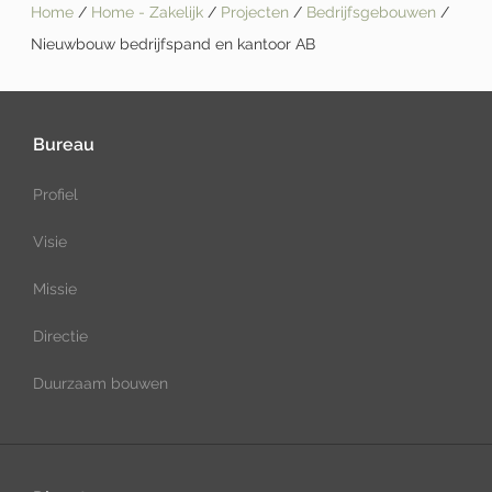
Home
/
Home - Zakelijk
/
Projecten
/
Bedrijfsgebouwen
/
Nieuwbouw bedrijfspand en kantoor AB
Bureau
Profiel
Visie
Missie
Directie
Duurzaam bouwen