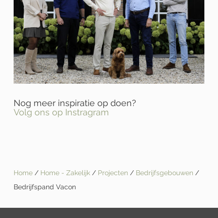
Nog meer inspiratie op doen?
Volg ons op Instragram
Home
/
Home - Zakelijk
/
Projecten
/
Bedrijfsgebouwen
/
Bedrijfspand Vacon