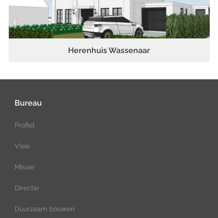
Herenhuis Wassenaar
Bureau
Profiel
Visie
Missie
Directie
Duurzaam bouwen