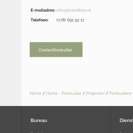
E-mailadres:
info@brandbba.nl
Telefoon:
(078) 691 92 11
Contactformulier
Home
/
Home - Particulier
/
Projecten
/
Particulier
Bureau
Diens