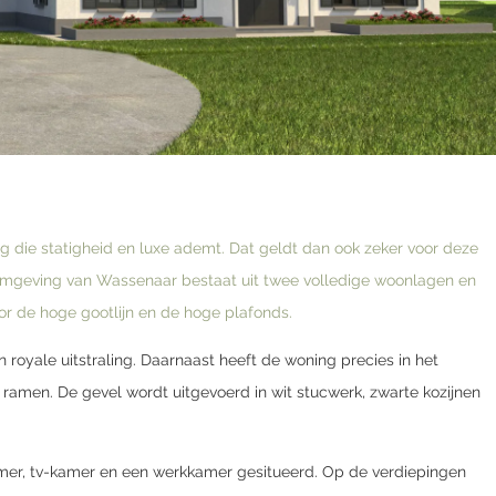
g die statigheid en luxe ademt. Dat geldt dan ook zeker voor deze
de omgeving van Wassenaar bestaat uit twee volledige woonlagen en
r de hoge gootlijn en de hoge plafonds.
 royale uitstraling. Daarnaast heeft de woning precies in het
men. De gevel wordt uitgevoerd in wit stucwerk, zwarte kozijnen
mer, tv-kamer en een werkkamer gesitueerd. Op de verdiepingen