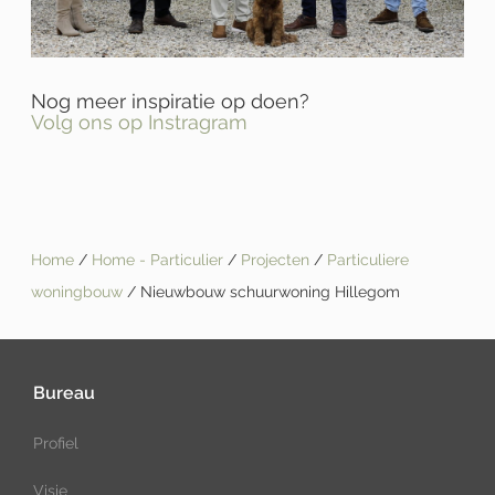
Nog meer inspiratie op doen?
Volg ons op Instragram
Home
/
Home - Particulier
/
Projecten
/
Particuliere
woningbouw
/ Nieuwbouw schuurwoning Hillegom
Bureau
Profiel
Visie