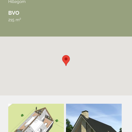
Hillegom
BVO
215 m²