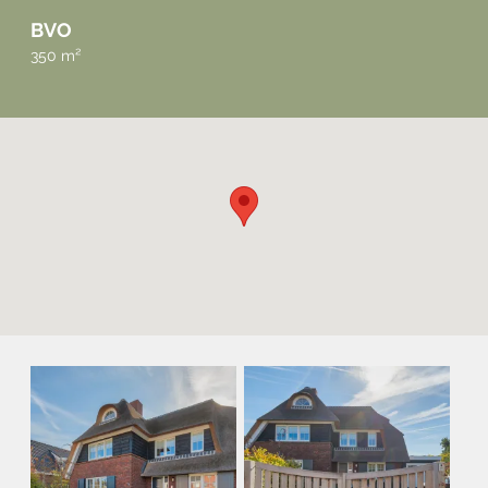
BVO
350 m²