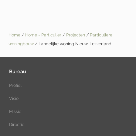
Home
/
Home - Particulier
/
Projecten
/
Particuliere
woningbouw
/ Landelijke woning Nieuw-Lekkerland
Bureau
Profiel
Visie
Missie
Directie