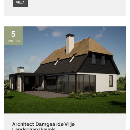
VILLA
5
nov. '20
Architect Damgaarde Vrije
Landschapskavels