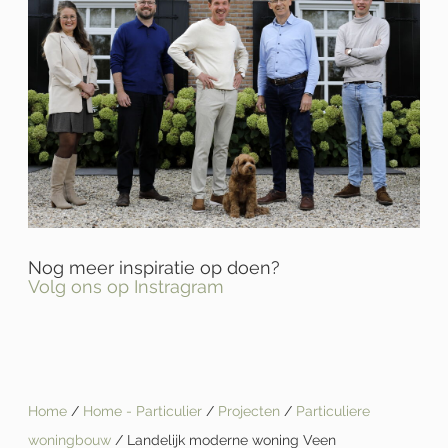
Nog meer inspiratie op doen?
Volg ons op Instragram
Home
/
Home - Particulier
/
Projecten
/
Particuliere
woningbouw
/ Landelijk moderne woning Veen