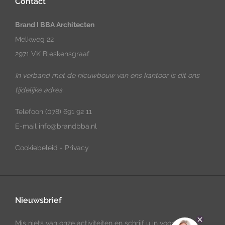
Contact
Brand I BBA Architecten
Melkweg 22
2971 VK Bleskensgraaf
In verband met de nieuwbouw van ons kantoor is dit ons
tijdelijke adres.
Telefoon
(078) 691 92 11
E-mail
info@brandbba.nl
Cookiebeleid
-
Privacy
Nieuwsbrief
Mis niets van onze activiteiten en schrijf u in voor onze