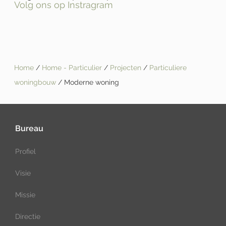
Volg ons op Instragram
Home
/
Home - Particulier
/
Projecten
/
Particuliere
woningbouw
/ Moderne woning
Bureau
Profiel
Visie
Missie
Directie