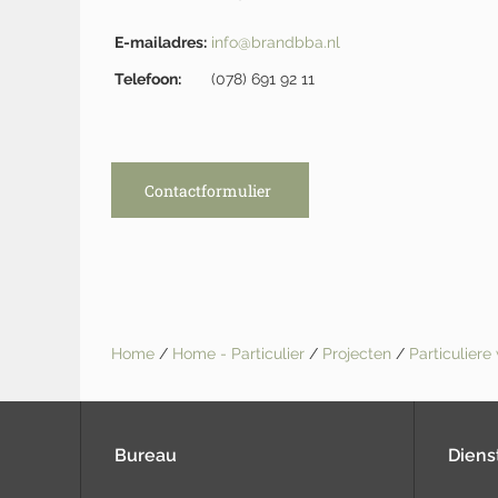
E-mailadres:
info@brandbba.nl
Telefoon:
(078) 691 92 11
Contactformulier
Home
/
Home - Particulier
/
Projecten
/
Particulier
Bureau
Diens