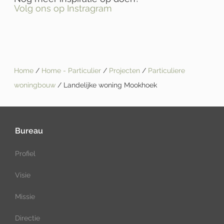
Volg ons op Instragram
Home
/
Home - Particulier
/
Projecten
/
Particuliere
woningbouw
/ Landelijke woning Mookhoek
Bureau
Profiel
Visie
Missie
Directie