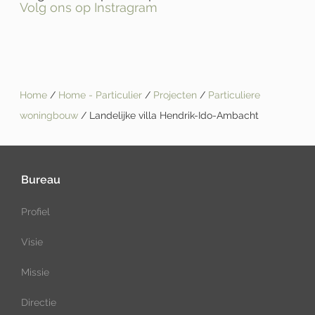
Volg ons op Instragram
Home
/
Home - Particulier
/
Projecten
/
Particuliere
woningbouw
/ Landelijke villa Hendrik-Ido-Ambacht
Bureau
Profiel
Visie
Missie
Directie