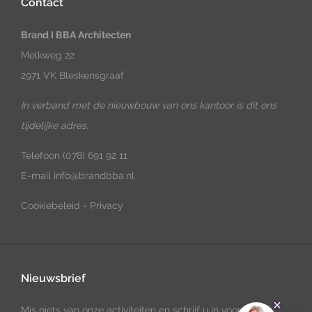
Contact
Brand I BBA Architecten
Melkweg 22
2971 VK Bleskensgraaf
In verband met de nieuwbouw van ons kantoor is dit ons
tijdelijke adres.
Telefoon
(078) 691 92 11
E-mail
info@brandbba.nl
Cookiebeleid
-
Privacy
Nieuwsbrief
Mis niets van onze activiteiten en schrijf u in voor onze