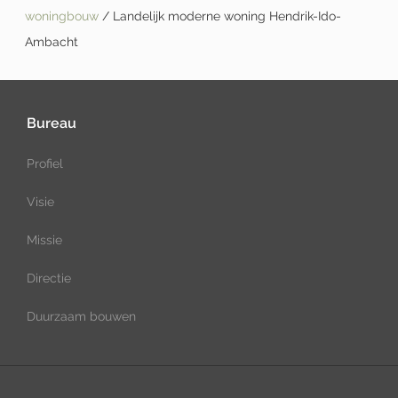
woningbouw
/ Landelijk moderne woning Hendrik-Ido-
Ambacht
Bureau
Profiel
Visie
Missie
Directie
Duurzaam bouwen