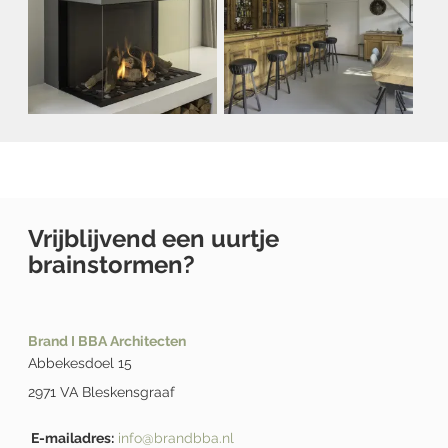
Vrijblijvend een uurtje
brainstormen?
Brand I BBA Architecten
Abbekesdoel 15
2971 VA Bleskensgraaf
E-mailadres:
info@brandbba.nl