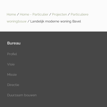
Home
/
Home - Particulier
/
Projecten
/
Particuliere
woningbouw
/ Landelijk moderne woning Bavel
Bureau
Profiel
Visie
Missie
Directie
Duurzaam bouwen