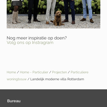
Nog meer inspiratie op doen?
Volg ons op Instragram
Home
/
Home - Particulier
/
Projecten
/
Particuliere
woningbouw
/ Landelijk moderne villa Rotterdam
Bureau