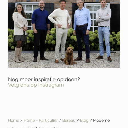
Nog meer inspiratie op doen?
Volg ons op Instragram
Home
/
Home - Particulier
/
Bureau
/
Blog
/ Moderne