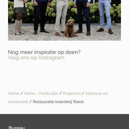
Nog meer inspiratie op doen?
Volg ons op Instragram
Home
/
Home - Particulier
/
Projecten
/
Verbouw en
restauratie
/ Restauratie boerderij Roest
Bureau