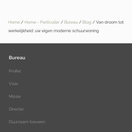
Home
/
Home - Particulier
/
Bureau
/
Blog
/ Van droom tot
werkelijkheid: uw eigen moderne schuurwoning
Bureau
Profiel
Visie
Missie
Directie
Duurzaam bouwen