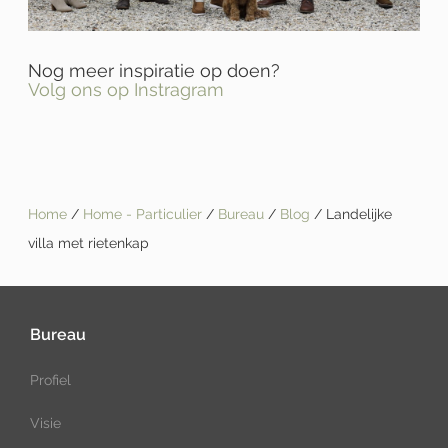
Nog meer inspiratie op doen?
Volg ons op Instragram
Home
/
Home - Particulier
/
Bureau
/
Blog
/ Landelijke
villa met rietenkap
Bureau
Profiel
Visie