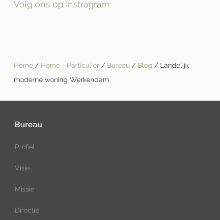
Volg ons op Instragram
Home
/
Home - Particulier
/
Bureau
/
Blog
/ Landelijk
moderne woning Werkendam
Bureau
Profiel
Visie
Missie
Directie