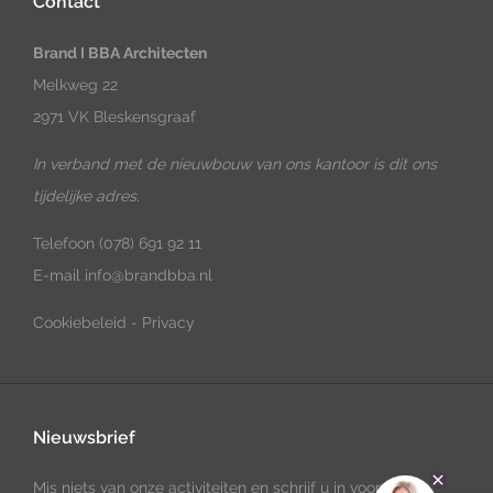
Contact
Brand I BBA Architecten
Melkweg 22
2971 VK Bleskensgraaf
In verband met de nieuwbouw van ons kantoor is dit ons
tijdelijke adres.
Telefoon
(078) 691 92 11
E-mail
info@brandbba.nl
Cookiebeleid
-
Privacy
Nieuwsbrief
Mis niets van onze activiteiten en schrijf u in voor onze